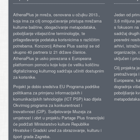
AthenaPlus je mreža, osnovana u ožujku 2013.,
Jedan od prima
koja ima za cilj omogućavanje pristupa mrežama
3,6 milijuna j
kulturne baštine, obogaćivanje metapodataka,
s fokusom na s
poboljšanje višejezične terminologije, te
sadržaj drugih 
prilagođavanje podataka korisnicima s različitim
posredni nosite
potrebama. Konzorcij Athene Plus sastoji se od
arhivi, istraži
ukupno 40 partnera iz 21 države članice.
organizacije, 
AthenaPlus je usko povezana s Europeana
uključen i priv
platformom pomoću koje koje će veliku količinu
Cilj projekta 
digitaliziranog kulturnog sadržaja učiniti dostupnim
pretraživanja 
za korisnike.
Europeane, kao
Projekt je dobio sredstva EU Programa podrške
dogradnja više
politikama za primjenu informacijskih i
poboljšanje kv
komunikacijskih tehnologije (ICT PSP) kao dijela
metapodataka
Okvirnog programa za konkurentnost i
inovativnost (CIP). Sudjelovanje Muzeja za
umjetnost i obrt u projektu Partage Plus financijski
će podržati Ministarstvo kulture Republike
Hrvatske i Gradski ured za obrazovanje, kulturu i
šport grada Zagreba.