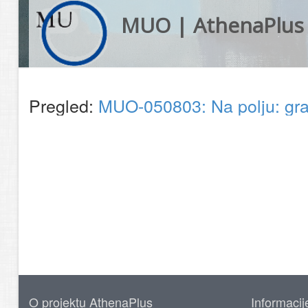
MUO | AthenaPlus
Pregled:
MUO-050803: Na polju: gr
O projektu AthenaPlus
Informacij