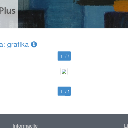
Plus
: grafika
/ 1
/ 1
Informacije
L