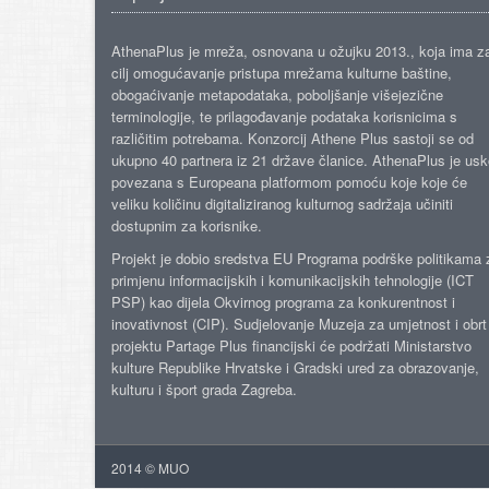
AthenaPlus je mreža, osnovana u ožujku 2013., koja ima z
cilj omogućavanje pristupa mrežama kulturne baštine,
obogaćivanje metapodataka, poboljšanje višejezične
terminologije, te prilagođavanje podataka korisnicima s
različitim potrebama. Konzorcij Athene Plus sastoji se od
ukupno 40 partnera iz 21 države članice. AthenaPlus je us
povezana s Europeana platformom pomoću koje koje će
veliku količinu digitaliziranog kulturnog sadržaja učiniti
dostupnim za korisnike.
Projekt je dobio sredstva EU Programa podrške politikama 
primjenu informacijskih i komunikacijskih tehnologije (ICT
PSP) kao dijela Okvirnog programa za konkurentnost i
inovativnost (CIP). Sudjelovanje Muzeja za umjetnost i obrt
projektu Partage Plus financijski će podržati Ministarstvo
kulture Republike Hrvatske i Gradski ured za obrazovanje,
kulturu i šport grada Zagreba.
2014 © MUO