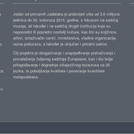
a
Jedan od primarnih zadataka je pridonijeti više od 3,6 milijuna
jedinica do 30. kolovoza 2015. godine, s fokusom na sadržaj
muzeja, ali također i na sadržaj drugih institucija koje su
neposredni ili posredni nositelji kulture, kao što su knjižnice,
arhivi, istraživački centri, ministarstva, vladine organizacije,
ko
razna poduzeća, a također je uključen i privatni sektor.
Cilj projekta je obogaćivanje i unaprjeđivanje pretraživanja i
pronalaženja željenog sadržaja Europeane, kao i što bolje
prilagođavanje i dogradnja višejezičnog tezaurusa na 25
za
jezika, te poboljšanje kvalitete i povećanje kvantitete
metapodataka.
 u