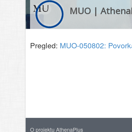
MUO | Athena
Pregled:
MUO-050802: Povorka
O projektu AthenaPlus