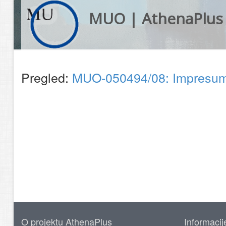
MUO | AthenaPlus
Pregled:
MUO-050494/08: Impresum 
O projektu AthenaPlus
Informacij