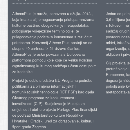
AthenaPlus je mreža, osnovana u ožujku 2013.,
Jedan od prima
koja ima za cilj omogućavanje pristupa mrežama
3,6 milijuna j
kulturne baštine, obogaćivanje metapodataka,
s fokusom na s
poboljšanje višejezične terminologije, te
sadržaj drugih 
prilagođavanje podataka korisnicima s različitim
posredni nosite
potrebama. Konzorcij Athene Plus sastoji se od
arhivi, istraži
ukupno 40 partnera iz 21 države članice.
organizacije, 
AthenaPlus je usko povezana s Europeana
uključen i priv
platformom pomoću koje koje će veliku količinu
Cilj projekta 
digitaliziranog kulturnog sadržaja učiniti dostupnim
pretraživanja 
za korisnike.
Europeane, kao
Projekt je dobio sredstva EU Programa podrške
dogradnja više
politikama za primjenu informacijskih i
poboljšanje kv
komunikacijskih tehnologije (ICT PSP) kao dijela
metapodataka
Okvirnog programa za konkurentnost i
inovativnost (CIP). Sudjelovanje Muzeja za
umjetnost i obrt u projektu Partage Plus financijski
će podržati Ministarstvo kulture Republike
Hrvatske i Gradski ured za obrazovanje, kulturu i
šport grada Zagreba.