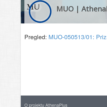
MUO | Athena
Pregled:
MUO-050513/01: Prizn
O projektu AthenaPlus