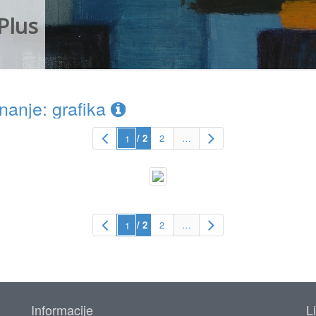
Plus
anje: grafika
/ 2
2
…
/ 2
2
…
Informacije
L