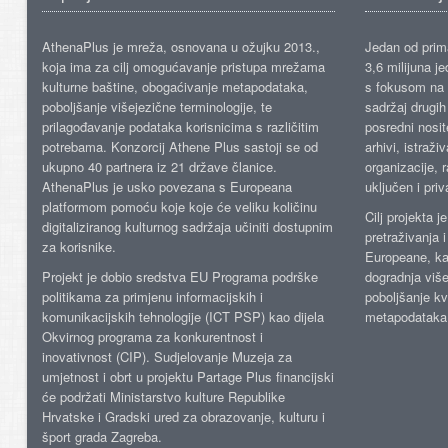
AthenaPlus je mreža, osnovana u ožujku 2013.,
Jedan od prima
koja ima za cilj omogućavanje pristupa mrežama
3,6 milijuna j
kulturne baštine, obogaćivanje metapodataka,
s fokusom na s
poboljšanje višejezične terminologije, te
sadržaj drugih 
prilagođavanje podataka korisnicima s različitim
posredni nosite
potrebama. Konzorcij Athene Plus sastoji se od
arhivi, istraži
ukupno 40 partnera iz 21 države članice.
organizacije, 
AthenaPlus je usko povezana s Europeana
uključen i priv
platformom pomoću koje koje će veliku količinu
Cilj projekta 
digitaliziranog kulturnog sadržaja učiniti dostupnim
pretraživanja 
za korisnike.
Europeane, kao
Projekt je dobio sredstva EU Programa podrške
dogradnja više
politikama za primjenu informacijskih i
poboljšanje kv
komunikacijskih tehnologije (ICT PSP) kao dijela
metapodataka
Okvirnog programa za konkurentnost i
inovativnost (CIP). Sudjelovanje Muzeja za
umjetnost i obrt u projektu Partage Plus financijski
će podržati Ministarstvo kulture Republike
Hrvatske i Gradski ured za obrazovanje, kulturu i
šport grada Zagreba.