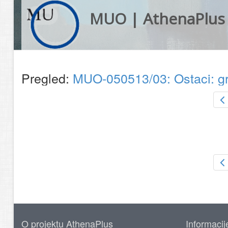
MUO | AthenaPlus
Pregled:
MUO-050513/03: Ostaci: g
O projektu AthenaPlus
Informacij