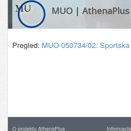
MUO | AthenaPlus
Pregled:
MUO-050734/02: Sportska 
O projektu AthenaPlus
Informacij