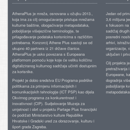
AthenaPlus je mreža, osnovana u ožujku 2013.,
Jedan od prima
koja ima za cilj omogućavanje pristupa mrežama
3,6 milijuna j
kulturne baštine, obogaćivanje metapodataka,
s fokusom na s
poboljšanje višejezične terminologije, te
sadržaj drugih 
prilagođavanje podataka korisnicima s različitim
posredni nosite
potrebama. Konzorcij Athene Plus sastoji se od
arhivi, istraži
ukupno 40 partnera iz 21 države članice.
organizacije, 
AthenaPlus je usko povezana s Europeana
uključen i priv
platformom pomoću koje koje će veliku količinu
Cilj projekta 
digitaliziranog kulturnog sadržaja učiniti dostupnim
pretraživanja 
za korisnike.
Europeane, kao
Projekt je dobio sredstva EU Programa podrške
dogradnja više
politikama za primjenu informacijskih i
poboljšanje kv
komunikacijskih tehnologije (ICT PSP) kao dijela
metapodataka
Okvirnog programa za konkurentnost i
inovativnost (CIP). Sudjelovanje Muzeja za
umjetnost i obrt u projektu Partage Plus financijski
će podržati Ministarstvo kulture Republike
Hrvatske i Gradski ured za obrazovanje, kulturu i
šport grada Zagreba.