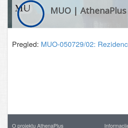
MUO | AthenaPlus
Pregled:
MUO-050729/02: Rezidenci
O projektu AthenaPlus
Informacij