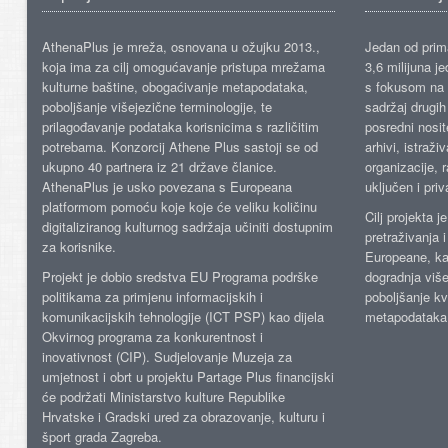
AthenaPlus je mreža, osnovana u ožujku 2013.,
Jedan od prima
koja ima za cilj omogućavanje pristupa mrežama
3,6 milijuna j
kulturne baštine, obogaćivanje metapodataka,
s fokusom na s
poboljšanje višejezične terminologije, te
sadržaj drugih 
prilagođavanje podataka korisnicima s različitim
posredni nosite
potrebama. Konzorcij Athene Plus sastoji se od
arhivi, istraži
ukupno 40 partnera iz 21 države članice.
organizacije, 
AthenaPlus je usko povezana s Europeana
uključen i priv
platformom pomoću koje koje će veliku količinu
Cilj projekta 
digitaliziranog kulturnog sadržaja učiniti dostupnim
pretraživanja 
za korisnike.
Europeane, kao
Projekt je dobio sredstva EU Programa podrške
dogradnja više
politikama za primjenu informacijskih i
poboljšanje kv
komunikacijskih tehnologije (ICT PSP) kao dijela
metapodataka
Okvirnog programa za konkurentnost i
inovativnost (CIP). Sudjelovanje Muzeja za
umjetnost i obrt u projektu Partage Plus financijski
će podržati Ministarstvo kulture Republike
Hrvatske i Gradski ured za obrazovanje, kulturu i
šport grada Zagreba.