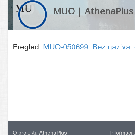
MUO | AthenaPlus
Pregled:
MUO-050699: Bez naziva: 
O projektu AthenaPlus
Informacij