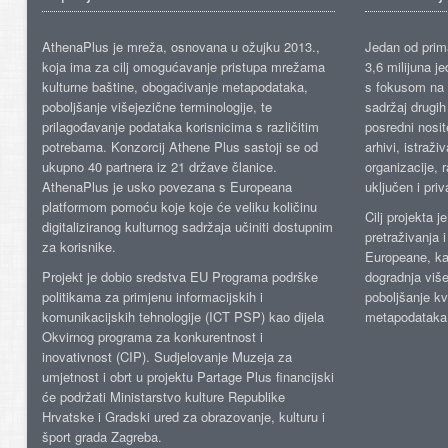
AthenaPlus je mreža, osnovana u ožujku 2013.,
Jedan od prima
koja ima za cilj omogućavanje pristupa mrežama
3,6 milijuna j
kulturne baštine, obogaćivanje metapodataka,
s fokusom na s
poboljšanje višejezične terminologije, te
sadržaj drugih 
prilagođavanje podataka korisnicima s različitim
posredni nosite
potrebama. Konzorcij Athene Plus sastoji se od
arhivi, istraži
ukupno 40 partnera iz 21 države članice.
organizacije, 
AthenaPlus je usko povezana s Europeana
uključen i priv
platformom pomoću koje koje će veliku količinu
Cilj projekta 
digitaliziranog kulturnog sadržaja učiniti dostupnim
pretraživanja 
za korisnike.
Europeane, kao
Projekt je dobio sredstva EU Programa podrške
dogradnja više
politikama za primjenu informacijskih i
poboljšanje kv
komunikacijskih tehnologije (ICT PSP) kao dijela
metapodataka
Okvirnog programa za konkurentnost i
inovativnost (CIP). Sudjelovanje Muzeja za
umjetnost i obrt u projektu Partage Plus financijski
će podržati Ministarstvo kulture Republike
Hrvatske i Gradski ured za obrazovanje, kulturu i
šport grada Zagreba.