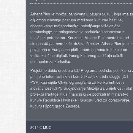
AthenaPlus je mreža, osnovana u ožujku 2013., koja ima z
cilj omogućavanje pristupa mrežama kulturne baštine,
obogaćivanje metapodataka, poboljšanje višejezične
terminologije, te prilagođavanje podataka korisnicima s
različitim potrebama. Konzorcij Athene Plus sastoji se od
ukupno 40 partnera iz 21 države članice. AthenaPlus je us
povezana s Europeana platformom pomoću koje koje će
veliku količinu digitaliziranog kulturnog sadržaja učiniti
dostupnim za korisnike.
Projekt je dobio sredstva EU Programa podrške politikama 
primjenu informacijskih i komunikacijskih tehnologije (ICT
PSP) kao dijela Okvirnog programa za konkurentnost i
inovativnost (CIP). Sudjelovanje Muzeja za umjetnost i obrt
projektu Partage Plus financijski će podržati Ministarstvo
kulture Republike Hrvatske i Gradski ured za obrazovanje,
kulturu i šport grada Zagreba.
2014 © MUO