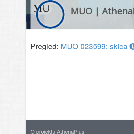
MUO | Athena
Pregled:
MUO-023599: skica
O projektu AthenaPlus