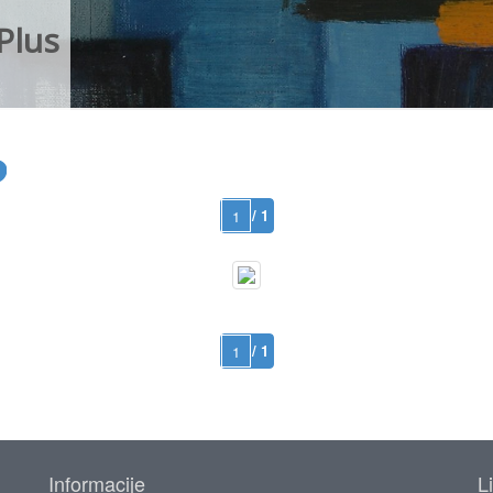
Plus
/ 1
/ 1
Informacije
L