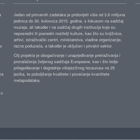
a
Jedan od primarnih zadataka je pridonijeti više od 3,6 milijuna
jedinica do 30. kolovoza 2015. godine, s fokusom na sadržaj
muzeja, ali također i na sadržaj drugih institucija koje su
neposredni ili posredni nositelji kulture, kao što su knjižnice,
arhivi, istraživački centri, ministarstva, vladine organizacije,
ko
razna poduzeća, a također je uključen i privatni sektor.
Cilj projekta je obogaćivanje i unaprjeđivanje pretraživanja i
pronalaženja željenog sadržaja Europeane, kao i što bolje
prilagođavanje i dogradnja višejezičnog tezaurusa na 25
za
jezika, te poboljšanje kvalitete i povećanje kvantitete
metapodataka.
 u