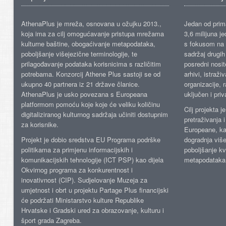
AthenaPlus je mreža, osnovana u ožujku 2013.,
Jedan od prima
koja ima za cilj omogućavanje pristupa mrežama
3,6 milijuna j
kulturne baštine, obogaćivanje metapodataka,
s fokusom na s
poboljšanje višejezične terminologije, te
sadržaj drugih 
prilagođavanje podataka korisnicima s različitim
posredni nosite
potrebama. Konzorcij Athene Plus sastoji se od
arhivi, istraži
ukupno 40 partnera iz 21 države članice.
organizacije, 
AthenaPlus je usko povezana s Europeana
uključen i priv
platformom pomoću koje koje će veliku količinu
Cilj projekta 
digitaliziranog kulturnog sadržaja učiniti dostupnim
pretraživanja 
za korisnike.
Europeane, kao
Projekt je dobio sredstva EU Programa podrške
dogradnja više
politikama za primjenu informacijskih i
poboljšanje kv
komunikacijskih tehnologije (ICT PSP) kao dijela
metapodataka
Okvirnog programa za konkurentnost i
inovativnost (CIP). Sudjelovanje Muzeja za
umjetnost i obrt u projektu Partage Plus financijski
će podržati Ministarstvo kulture Republike
Hrvatske i Gradski ured za obrazovanje, kulturu i
šport grada Zagreba.