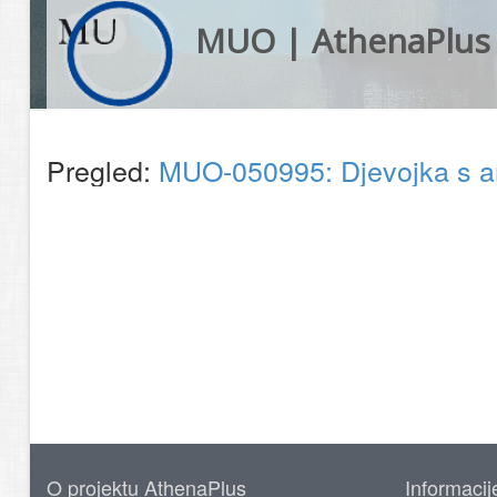
MUO | AthenaPlus
Pregled:
MUO-050995: Djevojka s a
O projektu AthenaPlus
Informacij