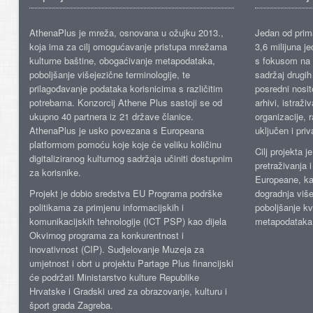
AthenaPlus je mreža, osnovana u ožujku 2013.,
Jedan od prima
koja ima za cilj omogućavanje pristupa mrežama
3,6 milijuna j
kulturne baštine, obogaćivanje metapodataka,
s fokusom na s
poboljšanje višejezične terminologije, te
sadržaj drugih 
prilagođavanje podataka korisnicima s različitim
posredni nosite
potrebama. Konzorcij Athene Plus sastoji se od
arhivi, istraži
ukupno 40 partnera iz 21 države članice.
organizacije, 
AthenaPlus je usko povezana s Europeana
uključen i priv
platformom pomoću koje koje će veliku količinu
Cilj projekta 
digitaliziranog kulturnog sadržaja učiniti dostupnim
pretraživanja 
za korisnike.
Europeane, kao
Projekt je dobio sredstva EU Programa podrške
dogradnja više
politikama za primjenu informacijskih i
poboljšanje kv
komunikacijskih tehnologije (ICT PSP) kao dijela
metapodataka
Okvirnog programa za konkurentnost i
inovativnost (CIP). Sudjelovanje Muzeja za
umjetnost i obrt u projektu Partage Plus financijski
će podržati Ministarstvo kulture Republike
Hrvatske i Gradski ured za obrazovanje, kulturu i
šport grada Zagreba.