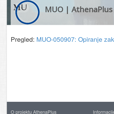
MUO | AthenaPlus
Pregled:
MUO-050907: Opiranje zakon
O projektu AthenaPlus
Informacij