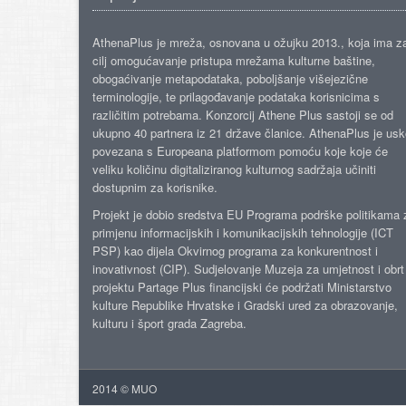
AthenaPlus je mreža, osnovana u ožujku 2013., koja ima z
cilj omogućavanje pristupa mrežama kulturne baštine,
obogaćivanje metapodataka, poboljšanje višejezične
terminologije, te prilagođavanje podataka korisnicima s
različitim potrebama. Konzorcij Athene Plus sastoji se od
ukupno 40 partnera iz 21 države članice. AthenaPlus je us
povezana s Europeana platformom pomoću koje koje će
veliku količinu digitaliziranog kulturnog sadržaja učiniti
dostupnim za korisnike.
Projekt je dobio sredstva EU Programa podrške politikama 
primjenu informacijskih i komunikacijskih tehnologije (ICT
PSP) kao dijela Okvirnog programa za konkurentnost i
inovativnost (CIP). Sudjelovanje Muzeja za umjetnost i obrt
projektu Partage Plus financijski će podržati Ministarstvo
kulture Republike Hrvatske i Gradski ured za obrazovanje,
kulturu i šport grada Zagreba.
2014 © MUO