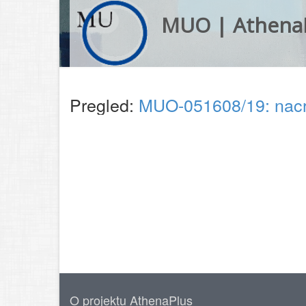
MUO | Athena
Pregled:
MUO-051608/19: nacr
O projektu AthenaPlus