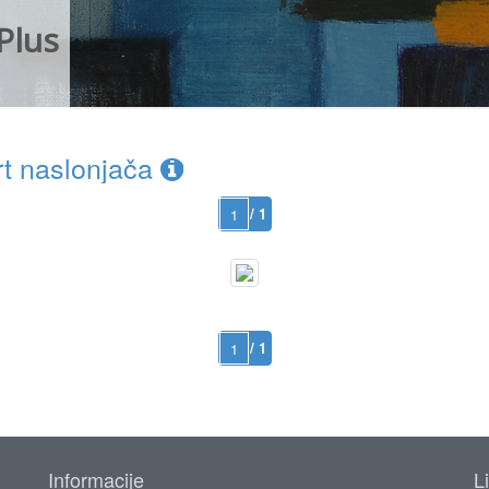
Plus
t naslonjača
/ 1
/ 1
Informacije
L