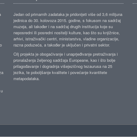
a
Jedan od primarnih zadataka je pridonijeti više od 3,6 milijuna
jedinica do 30. kolovoza 2015. godine, s fokusom na sadržaj
muzeja, ali također i na sadržaj drugih institucija koje su
neposredni ili posredni nositelji kulture, kao što su knjižnice,
arhivi, istraživački centri, ministarstva, vladine organizacije,
ko
razna poduzeća, a također je uključen i privatni sektor.
Cilj projekta je obogaćivanje i unaprjeđivanje pretraživanja i
pronalaženja željenog sadržaja Europeane, kao i što bolje
prilagođavanje i dogradnja višejezičnog tezaurusa na 25
za
jezika, te poboljšanje kvalitete i povećanje kvantitete
metapodataka.
 u