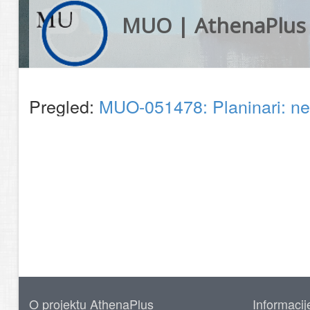
MUO | AthenaPlus
Pregled:
MUO-051478: Planinari: ne
O projektu AthenaPlus
Informacij