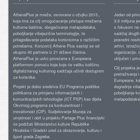
AthenaPlus je mreža, osnovana u ožujku 2013.,
Jedan od prima
koja ima za cilj omogućavanje pristupa mrežama
3,6 milijuna j
kulturne baštine, obogaćivanje metapodataka,
s fokusom na s
poboljšanje višejezične terminologije, te
sadržaj drugih 
prilagođavanje podataka korisnicima s različitim
posredni nosite
potrebama. Konzorcij Athene Plus sastoji se od
arhivi, istraži
ukupno 40 partnera iz 21 države članice.
organizacije, 
AthenaPlus je usko povezana s Europeana
uključen i priv
platformom pomoću koje koje će veliku količinu
Cilj projekta 
digitaliziranog kulturnog sadržaja učiniti dostupnim
pretraživanja 
za korisnike.
Europeane, kao
Projekt je dobio sredstva EU Programa podrške
dogradnja više
politikama za primjenu informacijskih i
poboljšanje kv
komunikacijskih tehnologije (ICT PSP) kao dijela
metapodataka
Okvirnog programa za konkurentnost i
inovativnost (CIP). Sudjelovanje Muzeja za
umjetnost i obrt u projektu Partage Plus financijski
će podržati Ministarstvo kulture Republike
Hrvatske i Gradski ured za obrazovanje, kulturu i
šport grada Zagreba.