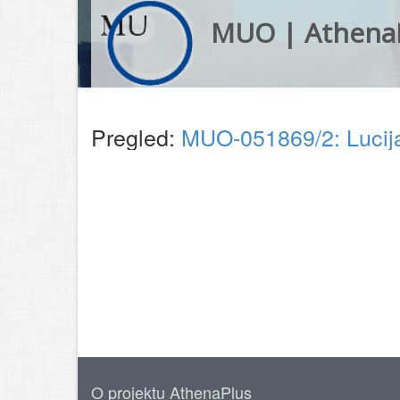
MUO | Athena
Pregled:
MUO-051869/2: Lucija 
O projektu AthenaPlus