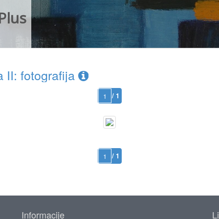
Plus
II: fotografija
/ 1
/ 1
Informacije
L