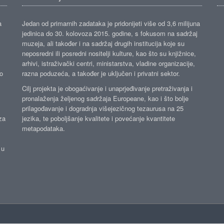
a
Jedan od primarnih zadataka je pridonijeti više od 3,6 milijuna
jedinica do 30. kolovoza 2015. godine, s fokusom na sadržaj
muzeja, ali također i na sadržaj drugih institucija koje su
neposredni ili posredni nositelji kulture, kao što su knjižnice,
arhivi, istraživački centri, ministarstva, vladine organizacije,
ko
razna poduzeća, a također je uključen i privatni sektor.
Cilj projekta je obogaćivanje i unaprjeđivanje pretraživanja i
pronalaženja željenog sadržaja Europeane, kao i što bolje
prilagođavanje i dogradnja višejezičnog tezaurusa na 25
za
jezika, te poboljšanje kvalitete i povećanje kvantitete
metapodataka.
 u