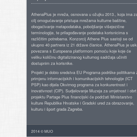
AthenaPlus je mreža, osnovana u ožujku 2013., koja ima z
cilj omogućavanje pristupa mrežama kulturne baštine,
obogaćivanje metapodataka, poboljšanje višejezične
terminologije, te prilagođavanje podataka korisnicima s
različitim potrebama. Konzorcij Athene Plus sastoji se od
ukupno 40 partnera iz 21 države članice. AthenaPlus je us
povezana s Europeana platformom pomoću koje koje će
veliku količinu digitaliziranog kulturnog sadržaja učiniti
dostupnim za korisnike.
Projekt je dobio sredstva EU Programa podrške politikama 
primjenu informacijskih i komunikacijskih tehnologije (ICT
PSP) kao dijela Okvirnog programa za konkurentnost i
inovativnost (CIP). Sudjelovanje Muzeja za umjetnost i obrt
projektu Partage Plus financijski će podržati Ministarstvo
kulture Republike Hrvatske i Gradski ured za obrazovanje,
kulturu i šport grada Zagreba.
2014 © MUO