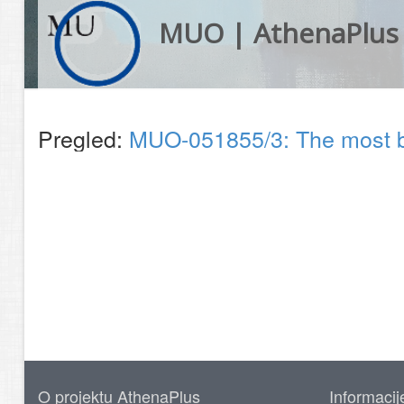
MUO | AthenaPlus
Pregled:
MUO-051855/3: The most beau
O projektu AthenaPlus
Informacij