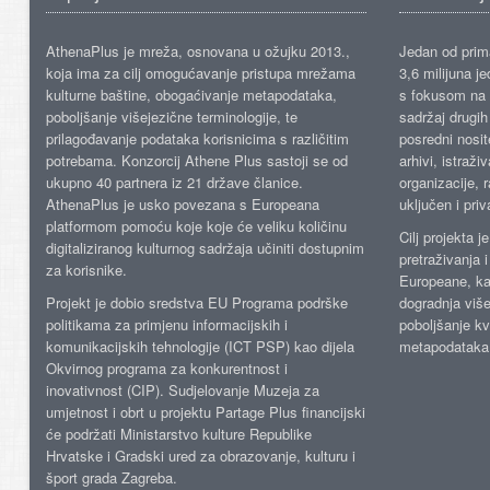
AthenaPlus je mreža, osnovana u ožujku 2013.,
Jedan od prima
koja ima za cilj omogućavanje pristupa mrežama
3,6 milijuna j
kulturne baštine, obogaćivanje metapodataka,
s fokusom na s
poboljšanje višejezične terminologije, te
sadržaj drugih 
prilagođavanje podataka korisnicima s različitim
posredni nosite
potrebama. Konzorcij Athene Plus sastoji se od
arhivi, istraži
ukupno 40 partnera iz 21 države članice.
organizacije, 
AthenaPlus je usko povezana s Europeana
uključen i priv
platformom pomoću koje koje će veliku količinu
Cilj projekta 
digitaliziranog kulturnog sadržaja učiniti dostupnim
pretraživanja 
za korisnike.
Europeane, kao
Projekt je dobio sredstva EU Programa podrške
dogradnja više
politikama za primjenu informacijskih i
poboljšanje kv
komunikacijskih tehnologije (ICT PSP) kao dijela
metapodataka
Okvirnog programa za konkurentnost i
inovativnost (CIP). Sudjelovanje Muzeja za
umjetnost i obrt u projektu Partage Plus financijski
će podržati Ministarstvo kulture Republike
Hrvatske i Gradski ured za obrazovanje, kulturu i
šport grada Zagreba.