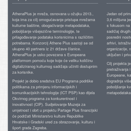
AthenaPlus je mreža, osnovana u ožujku 2013.,
Jedan od prima
koja ima za cilj omogućavanje pristupa mrežama
3,6 milijuna j
kulturne baštine, obogaćivanje metapodataka,
s fokusom na s
poboljšanje višejezične terminologije, te
sadržaj drugih 
prilagođavanje podataka korisnicima s različitim
posredni nosite
potrebama. Konzorcij Athene Plus sastoji se od
arhivi, istraži
ukupno 40 partnera iz 21 države članice.
organizacije, 
AthenaPlus je usko povezana s Europeana
uključen i priv
platformom pomoću koje koje će veliku količinu
Cilj projekta 
digitaliziranog kulturnog sadržaja učiniti dostupnim
pretraživanja 
za korisnike.
Europeane, kao
Projekt je dobio sredstva EU Programa podrške
dogradnja više
politikama za primjenu informacijskih i
poboljšanje kv
komunikacijskih tehnologije (ICT PSP) kao dijela
metapodataka
Okvirnog programa za konkurentnost i
inovativnost (CIP). Sudjelovanje Muzeja za
umjetnost i obrt u projektu Partage Plus financijski
će podržati Ministarstvo kulture Republike
Hrvatske i Gradski ured za obrazovanje, kulturu i
šport grada Zagreba.