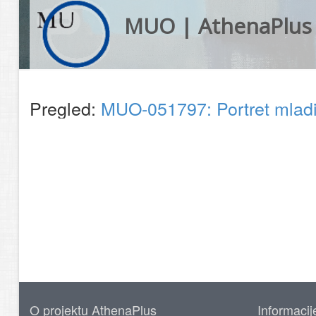
MUO | AthenaPlus
Pregled:
MUO-051797: Portret mladić
O projektu AthenaPlus
Informacij