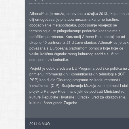
AthenaPlus je mreža, osnovana u ožujku 2013., koja ima z
cilj omogućavanje pristupa mrežama kulturne baštine,
obogaćivanje metapodataka, poboljšanje višejezične
terminologije, te prilagođavanje podataka korisnicima s
različitim potrebama. Konzorcij Athene Plus sastoji se od
ukupno 40 partnera iz 21 države članice. AthenaPlus je us
povezana s Europeana platformom pomoću koje koje će
veliku količinu digitaliziranog kulturnog sadržaja učiniti
dostupnim za korisnike.
Projekt je dobio sredstva EU Programa podrške politikama 
primjenu informacijskih i komunikacijskih tehnologije (ICT
PSP) kao dijela Okvirnog programa za konkurentnost i
inovativnost (CIP). Sudjelovanje Muzeja za umjetnost i obrt
projektu Partage Plus financijski će podržati Ministarstvo
kulture Republike Hrvatske i Gradski ured za obrazovanje,
kulturu i šport grada Zagreba.
2014 © MUO