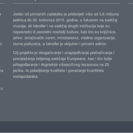
a
Jedan od primarnih zadataka je pridonijeti više od 3,6 milijuna
jedinica do 30. kolovoza 2015. godine, s fokusom na sadržaj
muzeja, ali također i na sadržaj drugih institucija koje su
neposredni ili posredni nositelji kulture, kao što su knjižnice,
arhivi, istraživački centri, ministarstva, vladine organizacije,
ko
razna poduzeća, a također je uključen i privatni sektor.
Cilj projekta je obogaćivanje i unaprjeđivanje pretraživanja i
pronalaženja željenog sadržaja Europeane, kao i što bolje
prilagođavanje i dogradnja višejezičnog tezaurusa na 25
za
jezika, te poboljšanje kvalitete i povećanje kvantitete
metapodataka.
 u