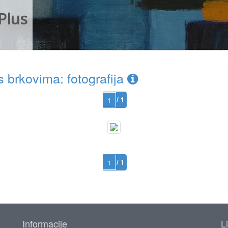
Plus
 brkovima: fotografija
/ 1
/ 1
Informacije
L