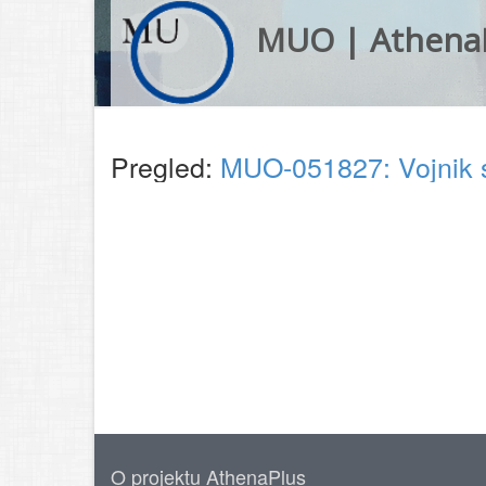
MUO | Athena
Pregled:
MUO-051827: Vojnik s
O projektu AthenaPlus