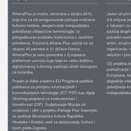
AthenaPlus je mreža, osnovana u ožujku 2013.,
Jedan od prima
koja ima za cilj omogućavanje pristupa mrežama
3,6 milijuna j
kulturne baštine, obogaćivanje metapodataka,
s fokusom na s
poboljšanje višejezične terminologije, te
sadržaj drugih 
prilagođavanje podataka korisnicima s različitim
posredni nosite
potrebama. Konzorcij Athene Plus sastoji se od
arhivi, istraži
ukupno 40 partnera iz 21 države članice.
organizacije, 
AthenaPlus je usko povezana s Europeana
uključen i priv
platformom pomoću koje koje će veliku količinu
Cilj projekta 
digitaliziranog kulturnog sadržaja učiniti dostupnim
pretraživanja 
za korisnike.
Europeane, kao
Projekt je dobio sredstva EU Programa podrške
dogradnja više
politikama za primjenu informacijskih i
poboljšanje kv
komunikacijskih tehnologije (ICT PSP) kao dijela
metapodataka
Okvirnog programa za konkurentnost i
inovativnost (CIP). Sudjelovanje Muzeja za
umjetnost i obrt u projektu Partage Plus financijski
će podržati Ministarstvo kulture Republike
Hrvatske i Gradski ured za obrazovanje, kulturu i
šport grada Zagreba.