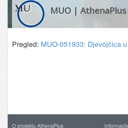
MUO | AthenaPlus
Pregled:
MUO-051933: Djevojčica u bi
O projektu AthenaPlus
Informacij