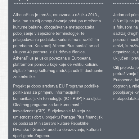
AthenaPlus je mreža, osnovana u ožujku 2013.,
Jedan od prima
koja ima za cilj omogućavanje pristupa mrežama
3,6 milijuna j
kulturne baštine, obogaćivanje metapodataka,
s fokusom na s
poboljšanje višejezične terminologije, te
sadržaj drugih 
prilagođavanje podataka korisnicima s različitim
posredni nosite
potrebama. Konzorcij Athene Plus sastoji se od
arhivi, istraži
ukupno 40 partnera iz 21 države članice.
organizacije, 
AthenaPlus je usko povezana s Europeana
uključen i priv
platformom pomoću koje koje će veliku količinu
Cilj projekta 
digitaliziranog kulturnog sadržaja učiniti dostupnim
pretraživanja 
za korisnike.
Europeane, kao
Projekt je dobio sredstva EU Programa podrške
dogradnja više
politikama za primjenu informacijskih i
poboljšanje kv
komunikacijskih tehnologije (ICT PSP) kao dijela
metapodataka
Okvirnog programa za konkurentnost i
inovativnost (CIP). Sudjelovanje Muzeja za
umjetnost i obrt u projektu Partage Plus financijski
će podržati Ministarstvo kulture Republike
Hrvatske i Gradski ured za obrazovanje, kulturu i
šport grada Zagreba.