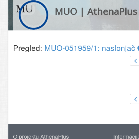
MUO | AthenaPlus
Pregled:
MUO-051959/1: naslonjač
O projektu AthenaPlus
Informacij