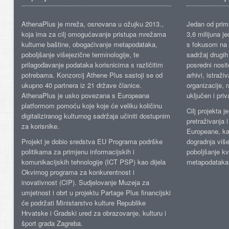
AthenaPlus je mreža, osnovana u ožujku 2013.,
Jedan od prima
koja ima za cilj omogućavanje pristupa mrežama
3,6 milijuna j
kulturne baštine, obogaćivanje metapodataka,
s fokusom na s
poboljšanje višejezične terminologije, te
sadržaj drugih 
prilagođavanje podataka korisnicima s različitim
posredni nosite
potrebama. Konzorcij Athene Plus sastoji se od
arhivi, istraži
ukupno 40 partnera iz 21 države članice.
organizacije, 
AthenaPlus je usko povezana s Europeana
uključen i priv
platformom pomoću koje koje će veliku količinu
Cilj projekta 
digitaliziranog kulturnog sadržaja učiniti dostupnim
pretraživanja 
za korisnike.
Europeane, kao
Projekt je dobio sredstva EU Programa podrške
dogradnja više
politikama za primjenu informacijskih i
poboljšanje kv
komunikacijskih tehnologije (ICT PSP) kao dijela
metapodataka
Okvirnog programa za konkurentnost i
inovativnost (CIP). Sudjelovanje Muzeja za
umjetnost i obrt u projektu Partage Plus financijski
će podržati Ministarstvo kulture Republike
Hrvatske i Gradski ured za obrazovanje, kulturu i
šport grada Zagreba.