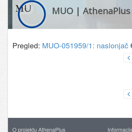
MUO | AthenaPlus
Pregled:
MUO-051959/1: naslonjač
O projektu AthenaPlus
Informacij