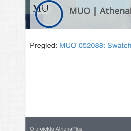
MUO | Athena
Pregled:
MUO-052088: Swatch 
O projektu AthenaPlus