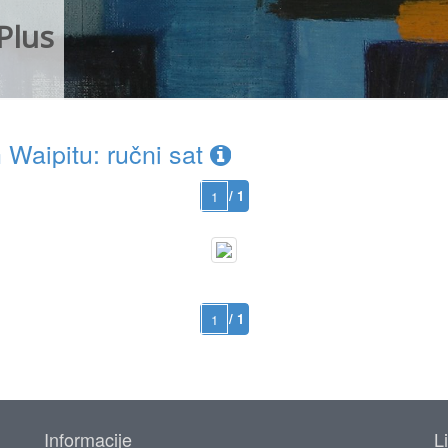
Plus
Waipitu: ručni sat
/ 1
/ 1
Informacije
L