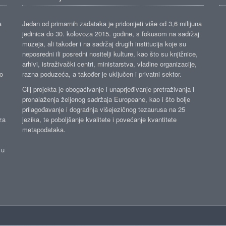
a
Jedan od primarnih zadataka je pridonijeti više od 3,6 milijuna
jedinica do 30. kolovoza 2015. godine, s fokusom na sadržaj
muzeja, ali također i na sadržaj drugih institucija koje su
neposredni ili posredni nositelji kulture, kao što su knjižnice,
arhivi, istraživački centri, ministarstva, vladine organizacije,
ko
razna poduzeća, a također je uključen i privatni sektor.
Cilj projekta je obogaćivanje i unaprjeđivanje pretraživanja i
pronalaženja željenog sadržaja Europeane, kao i što bolje
prilagođavanje i dogradnja višejezičnog tezaurusa na 25
za
jezika, te poboljšanje kvalitete i povećanje kvantitete
metapodataka.
 u