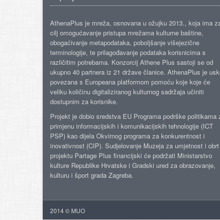
AthenaPlus je mreža, osnovana u ožujku 2013., koja ima z
cilj omogućavanje pristupa mrežama kulturne baštine,
obogaćivanje metapodataka, poboljšanje višejezične
terminologije, te prilagođavanje podataka korisnicima s
različitim potrebama. Konzorcij Athene Plus sastoji se od
ukupno 40 partnera iz 21 države članice. AthenaPlus je us
povezana s Europeana platformom pomoću koje koje će
veliku količinu digitaliziranog kulturnog sadržaja učiniti
dostupnim za korisnike.
Projekt je dobio sredstva EU Programa podrške politikama 
primjenu informacijskih i komunikacijskih tehnologije (ICT
PSP) kao dijela Okvirnog programa za konkurentnost i
inovativnost (CIP). Sudjelovanje Muzeja za umjetnost i obrt
projektu Partage Plus financijski će podržati Ministarstvo
kulture Republike Hrvatske i Gradski ured za obrazovanje,
kulturu i šport grada Zagreba.
2014 © MUO