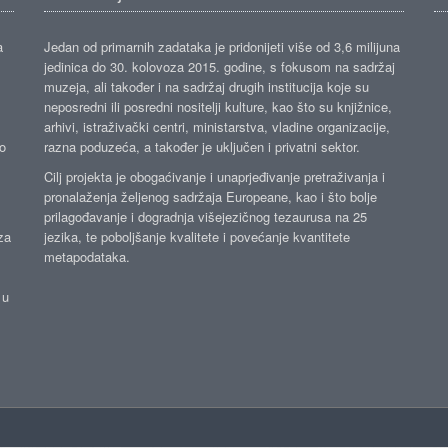
a
Jedan od primarnih zadataka je pridonijeti više od 3,6 milijuna
jedinica do 30. kolovoza 2015. godine, s fokusom na sadržaj
muzeja, ali također i na sadržaj drugih institucija koje su
neposredni ili posredni nositelji kulture, kao što su knjižnice,
arhivi, istraživački centri, ministarstva, vladine organizacije,
ko
razna poduzeća, a također je uključen i privatni sektor.
Cilj projekta je obogaćivanje i unaprjeđivanje pretraživanja i
pronalaženja željenog sadržaja Europeane, kao i što bolje
prilagođavanje i dogradnja višejezičnog tezaurusa na 25
za
jezika, te poboljšanje kvalitete i povećanje kvantitete
metapodataka.
 u