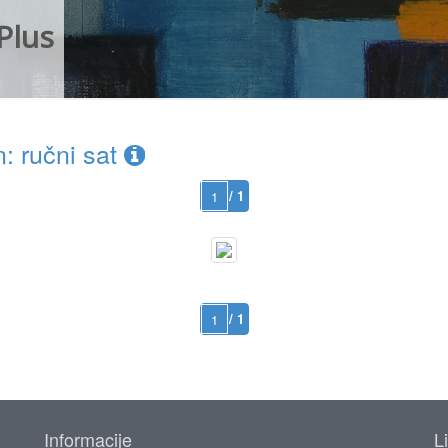
Plus
: ručni sat
/ 1
/ 1
Informacije
L