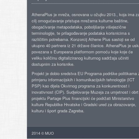
AthenaPlus je mreža, osnovana u ožujku 2013., koja ima z
cilj omogućavanje pristupa mrežama kulturne baštine,
obogaćivanje metapodataka, poboljšanje višejezične
terminologije, te prilagođavanje podataka korisnicima s
različitim potrebama. Konzorcij Athene Plus sastoji se od
ukupno 40 partnera iz 21 države članice. AthenaPlus je us
povezana s Europeana platformom pomoću koje koje će
veliku količinu digitaliziranog kulturnog sadržaja učiniti
dostupnim za korisnike.
Projekt je dobio sredstva EU Programa podrške politikama 
primjenu informacijskih i komunikacijskih tehnologije (ICT
PSP) kao dijela Okvirnog programa za konkurentnost i
inovativnost (CIP). Sudjelovanje Muzeja za umjetnost i obrt
projektu Partage Plus financijski će podržati Ministarstvo
kulture Republike Hrvatske i Gradski ured za obrazovanje,
kulturu i šport grada Zagreba.
2014 © MUO