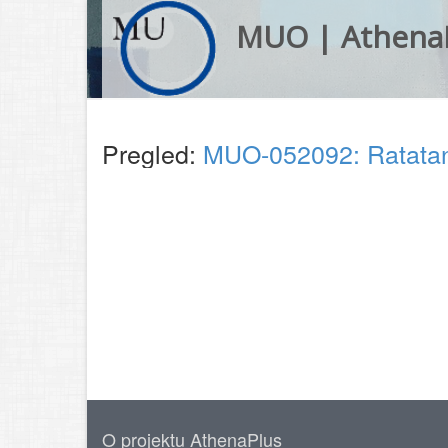
MUO | Athena
Pregled:
MUO-052092: Ratatan
O projektu AthenaPlus