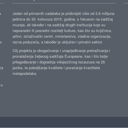
a
Jedan od primarnih zadataka je pridonijeti više od 3,6 milijuna
jedinica do 30. kolovoza 2015. godine, s fokusom na sadržaj
muzeja, ali također i na sadržaj drugih institucija koje su
neposredni ili posredni nositelji kulture, kao što su knjižnice,
arhivi, istraživački centri, ministarstva, vladine organizacije,
ko
razna poduzeća, a također je uključen i privatni sektor.
Cilj projekta je obogaćivanje i unaprjeđivanje pretraživanja i
pronalaženja željenog sadržaja Europeane, kao i što bolje
prilagođavanje i dogradnja višejezičnog tezaurusa na 25
za
jezika, te poboljšanje kvalitete i povećanje kvantitete
metapodataka.
 u