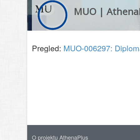
MUO | Athena
Pregled:
MUO-006297: Diploma
O projektu AthenaPlus