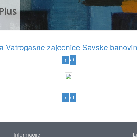
Plus
 Vatrogasne zajednice Savske banovin
/ 1
/ 1
Informacije
L