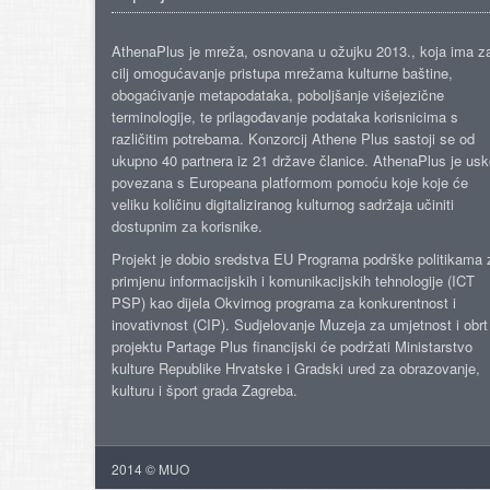
AthenaPlus je mreža, osnovana u ožujku 2013., koja ima z
cilj omogućavanje pristupa mrežama kulturne baštine,
obogaćivanje metapodataka, poboljšanje višejezične
terminologije, te prilagođavanje podataka korisnicima s
različitim potrebama. Konzorcij Athene Plus sastoji se od
ukupno 40 partnera iz 21 države članice. AthenaPlus je us
povezana s Europeana platformom pomoću koje koje će
veliku količinu digitaliziranog kulturnog sadržaja učiniti
dostupnim za korisnike.
Projekt je dobio sredstva EU Programa podrške politikama 
primjenu informacijskih i komunikacijskih tehnologije (ICT
PSP) kao dijela Okvirnog programa za konkurentnost i
inovativnost (CIP). Sudjelovanje Muzeja za umjetnost i obrt
projektu Partage Plus financijski će podržati Ministarstvo
kulture Republike Hrvatske i Gradski ured za obrazovanje,
kulturu i šport grada Zagreba.
2014 © MUO