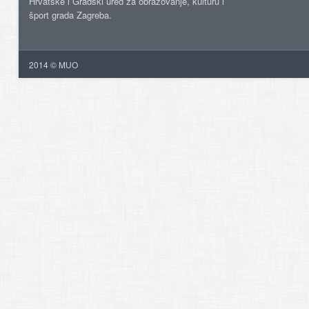
Hrvatske i Gradski ured za obrazovanje, kulturu i
šport grada Zagreba.
2014 © MUO