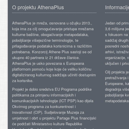
O projektu AthenaPlus
Informacij
AthenaPlus je mreža, osnovana u ožujku 2013.,
Jedan od prima
koja ima za cilj omogućavanje pristupa mrežama
3,6 milijuna j
kulturne baštine, obogaćivanje metapodataka,
s fokusom na s
poboljšanje višejezične terminologije, te
sadržaj drugih 
prilagođavanje podataka korisnicima s različitim
posredni nosite
potrebama. Konzorcij Athene Plus sastoji se od
arhivi, istraži
ukupno 40 partnera iz 21 države članice.
organizacije, 
AthenaPlus je usko povezana s Europeana
uključen i priv
platformom pomoću koje koje će veliku količinu
Cilj projekta 
digitaliziranog kulturnog sadržaja učiniti dostupnim
pretraživanja 
za korisnike.
Europeane, kao
Projekt je dobio sredstva EU Programa podrške
dogradnja više
politikama za primjenu informacijskih i
poboljšanje kv
komunikacijskih tehnologije (ICT PSP) kao dijela
metapodataka
Okvirnog programa za konkurentnost i
inovativnost (CIP). Sudjelovanje Muzeja za
umjetnost i obrt u projektu Partage Plus financijski
će podržati Ministarstvo kulture Republike