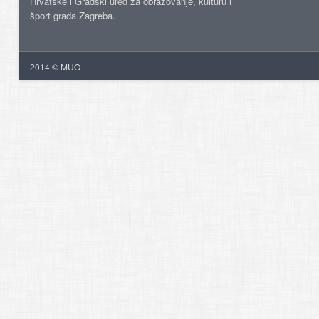
Hrvatske i Gradski ured za obrazovanje, kulturu i
šport grada Zagreba.
2014 © MUO