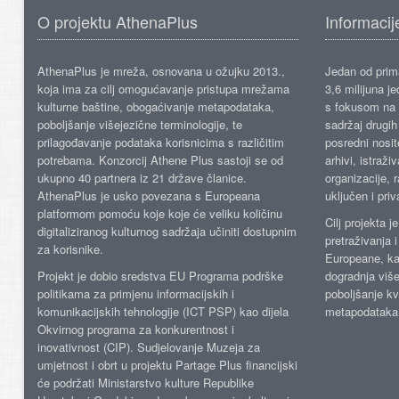
O projektu AthenaPlus
Informacij
AthenaPlus je mreža, osnovana u ožujku 2013.,
Jedan od prima
koja ima za cilj omogućavanje pristupa mrežama
3,6 milijuna j
kulturne baštine, obogaćivanje metapodataka,
s fokusom na s
poboljšanje višejezične terminologije, te
sadržaj drugih 
prilagođavanje podataka korisnicima s različitim
posredni nosite
potrebama. Konzorcij Athene Plus sastoji se od
arhivi, istraži
ukupno 40 partnera iz 21 države članice.
organizacije, 
AthenaPlus je usko povezana s Europeana
uključen i priv
platformom pomoću koje koje će veliku količinu
Cilj projekta 
digitaliziranog kulturnog sadržaja učiniti dostupnim
pretraživanja 
za korisnike.
Europeane, kao
Projekt je dobio sredstva EU Programa podrške
dogradnja više
politikama za primjenu informacijskih i
poboljšanje kv
komunikacijskih tehnologije (ICT PSP) kao dijela
metapodataka
Okvirnog programa za konkurentnost i
inovativnost (CIP). Sudjelovanje Muzeja za
umjetnost i obrt u projektu Partage Plus financijski
će podržati Ministarstvo kulture Republike