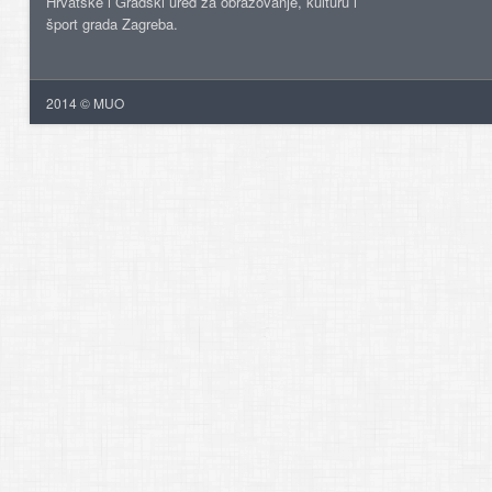
Hrvatske i Gradski ured za obrazovanje, kulturu i
šport grada Zagreba.
2014 © MUO