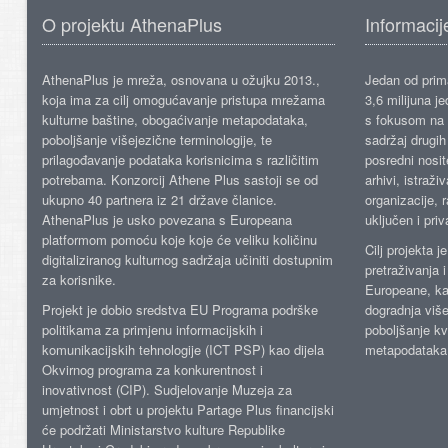
O projektu AthenaPlus
Informacij
AthenaPlus je mreža, osnovana u ožujku 2013.,
Jedan od prima
koja ima za cilj omogućavanje pristupa mrežama
3,6 milijuna j
kulturne baštine, obogaćivanje metapodataka,
s fokusom na s
poboljšanje višejezične terminologije, te
sadržaj drugih 
prilagođavanje podataka korisnicima s različitim
posredni nosite
potrebama. Konzorcij Athene Plus sastoji se od
arhivi, istraži
ukupno 40 partnera iz 21 države članice.
organizacije, 
AthenaPlus je usko povezana s Europeana
uključen i priv
platformom pomoću koje koje će veliku količinu
Cilj projekta 
digitaliziranog kulturnog sadržaja učiniti dostupnim
pretraživanja 
za korisnike.
Europeane, kao
Projekt je dobio sredstva EU Programa podrške
dogradnja više
politikama za primjenu informacijskih i
poboljšanje kv
komunikacijskih tehnologije (ICT PSP) kao dijela
metapodataka
Okvirnog programa za konkurentnost i
inovativnost (CIP). Sudjelovanje Muzeja za
umjetnost i obrt u projektu Partage Plus financijski
će podržati Ministarstvo kulture Republike