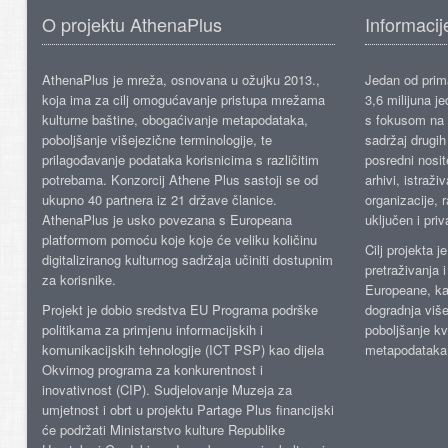
O projektu AthenaPlus
Informacij
AthenaPlus je mreža, osnovana u ožujku 2013.,
Jedan od prima
koja ima za cilj omogućavanje pristupa mrežama
3,6 milijuna j
kulturne baštine, obogaćivanje metapodataka,
s fokusom na s
poboljšanje višejezične terminologije, te
sadržaj drugih 
prilagođavanje podataka korisnicima s različitim
posredni nosite
potrebama. Konzorcij Athene Plus sastoji se od
arhivi, istraži
ukupno 40 partnera iz 21 države članice.
organizacije, 
AthenaPlus je usko povezana s Europeana
uključen i priv
platformom pomoću koje koje će veliku količinu
Cilj projekta 
digitaliziranog kulturnog sadržaja učiniti dostupnim
pretraživanja 
za korisnike.
Europeane, kao
Projekt je dobio sredstva EU Programa podrške
dogradnja više
politikama za primjenu informacijskih i
poboljšanje kv
komunikacijskih tehnologije (ICT PSP) kao dijela
metapodataka
Okvirnog programa za konkurentnost i
inovativnost (CIP). Sudjelovanje Muzeja za
umjetnost i obrt u projektu Partage Plus financijski
će podržati Ministarstvo kulture Republike