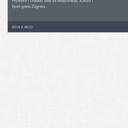
Hrvatske i Gradski ured za obrazovanje, kulturu i
šport grada Zagreba.
2014 © MUO