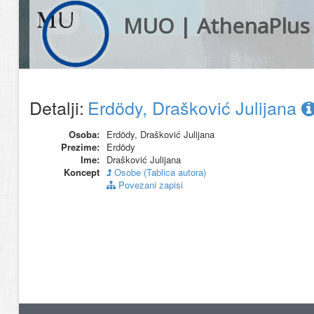
MUO | AthenaPlus
Detalji:
Erdödy, Drašković Julijana
Osoba:
Erdödy, Drašković Julijana
Prezime:
Erdödy
Ime:
Drašković Julijana
Koncept
Osobe (Tablica autora)
Povezani zapisi