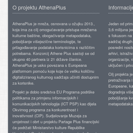
O projektu AthenaPlus
Informacij
AthenaPlus je mreža, osnovana u ožujku 2013.,
Jedan od prima
koja ima za cilj omogućavanje pristupa mrežama
3,6 milijuna j
kulturne baštine, obogaćivanje metapodataka,
s fokusom na s
poboljšanje višejezične terminologije, te
sadržaj drugih 
prilagođavanje podataka korisnicima s različitim
posredni nosite
potrebama. Konzorcij Athene Plus sastoji se od
arhivi, istraži
ukupno 40 partnera iz 21 države članice.
organizacije, 
AthenaPlus je usko povezana s Europeana
uključen i priv
platformom pomoću koje koje će veliku količinu
Cilj projekta 
digitaliziranog kulturnog sadržaja učiniti dostupnim
pretraživanja 
za korisnike.
Europeane, kao
Projekt je dobio sredstva EU Programa podrške
dogradnja više
politikama za primjenu informacijskih i
poboljšanje kv
komunikacijskih tehnologije (ICT PSP) kao dijela
metapodataka
Okvirnog programa za konkurentnost i
inovativnost (CIP). Sudjelovanje Muzeja za
umjetnost i obrt u projektu Partage Plus financijski
će podržati Ministarstvo kulture Republike