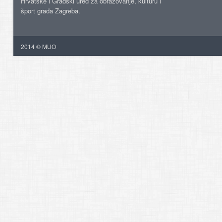
Hrvatske i Gradski ured za obrazovanje, kulturu i
šport grada Zagreba.
2014 © MUO