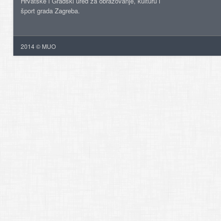
Hrvatske i Gradski ured za obrazovanje, kulturu i
šport grada Zagreba.
2014 © MUO