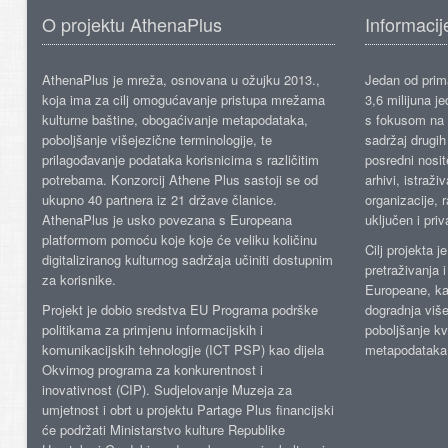
O projektu AthenaPlus
Informacij
AthenaPlus je mreža, osnovana u ožujku 2013.,
Jedan od prima
koja ima za cilj omogućavanje pristupa mrežama
3,6 milijuna j
kulturne baštine, obogaćivanje metapodataka,
s fokusom na s
poboljšanje višejezične terminologije, te
sadržaj drugih 
prilagođavanje podataka korisnicima s različitim
posredni nosite
potrebama. Konzorcij Athene Plus sastoji se od
arhivi, istraži
ukupno 40 partnera iz 21 države članice.
organizacije, 
AthenaPlus je usko povezana s Europeana
uključen i priv
platformom pomoću koje koje će veliku količinu
Cilj projekta 
digitaliziranog kulturnog sadržaja učiniti dostupnim
pretraživanja 
za korisnike.
Europeane, kao
Projekt je dobio sredstva EU Programa podrške
dogradnja više
politikama za primjenu informacijskih i
poboljšanje kv
komunikacijskih tehnologije (ICT PSP) kao dijela
metapodataka
Okvirnog programa za konkurentnost i
inovativnost (CIP). Sudjelovanje Muzeja za
umjetnost i obrt u projektu Partage Plus financijski
će podržati Ministarstvo kulture Republike