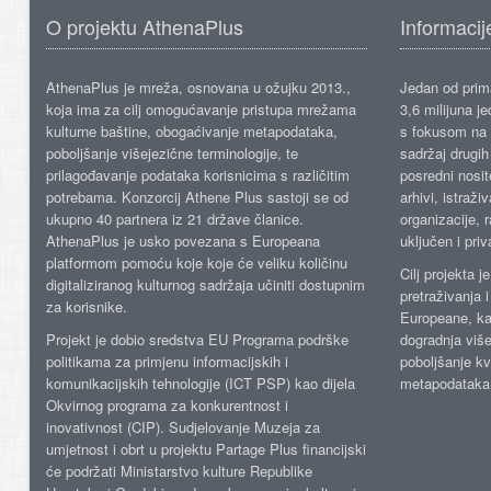
O projektu AthenaPlus
Informacij
AthenaPlus je mreža, osnovana u ožujku 2013.,
Jedan od prima
koja ima za cilj omogućavanje pristupa mrežama
3,6 milijuna j
kulturne baštine, obogaćivanje metapodataka,
s fokusom na s
poboljšanje višejezične terminologije, te
sadržaj drugih 
prilagođavanje podataka korisnicima s različitim
posredni nosite
potrebama. Konzorcij Athene Plus sastoji se od
arhivi, istraži
ukupno 40 partnera iz 21 države članice.
organizacije, 
AthenaPlus je usko povezana s Europeana
uključen i priv
platformom pomoću koje koje će veliku količinu
Cilj projekta 
digitaliziranog kulturnog sadržaja učiniti dostupnim
pretraživanja 
za korisnike.
Europeane, kao
Projekt je dobio sredstva EU Programa podrške
dogradnja više
politikama za primjenu informacijskih i
poboljšanje kv
komunikacijskih tehnologije (ICT PSP) kao dijela
metapodataka
Okvirnog programa za konkurentnost i
inovativnost (CIP). Sudjelovanje Muzeja za
umjetnost i obrt u projektu Partage Plus financijski
će podržati Ministarstvo kulture Republike