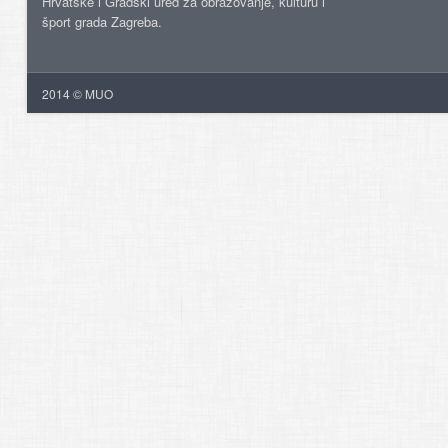
Hrvatske i Gradski ured za obrazovanje, kulturu i
šport grada Zagreba.
2014 © MUO