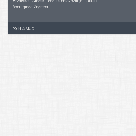
Hrvatske i Gradski ured za obrazovanje, kulturu i
šport grada Zagreba.
2014 © MUO