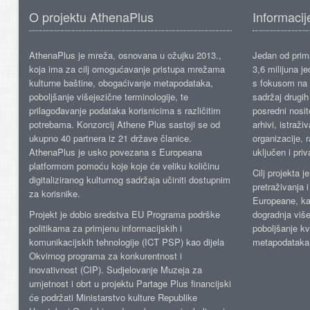
O projektu AthenaPlus
Informacij
AthenaPlus je mreža, osnovana u ožujku 2013.,
Jedan od prima
koja ima za cilj omogućavanje pristupa mrežama
3,6 milijuna j
kulturne baštine, obogaćivanje metapodataka,
s fokusom na s
poboljšanje višejezične terminologije, te
sadržaj drugih 
prilagođavanje podataka korisnicima s različitim
posredni nosite
potrebama. Konzorcij Athene Plus sastoji se od
arhivi, istraži
ukupno 40 partnera iz 21 države članice.
organizacije, 
AthenaPlus je usko povezana s Europeana
uključen i priv
platformom pomoću koje koje će veliku količinu
Cilj projekta 
digitaliziranog kulturnog sadržaja učiniti dostupnim
pretraživanja 
za korisnike.
Europeane, kao
Projekt je dobio sredstva EU Programa podrške
dogradnja više
politikama za primjenu informacijskih i
poboljšanje kv
komunikacijskih tehnologije (ICT PSP) kao dijela
metapodataka
Okvirnog programa za konkurentnost i
inovativnost (CIP). Sudjelovanje Muzeja za
umjetnost i obrt u projektu Partage Plus financijski
će podržati Ministarstvo kulture Republike