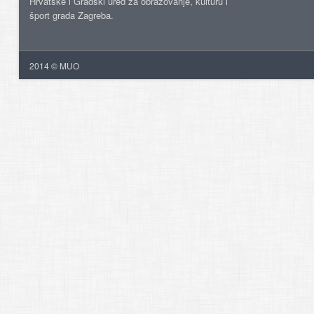
Hrvatske i Gradski ured za obrazovanje, kulturu i
šport grada Zagreba.
2014 © MUO