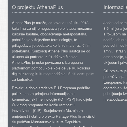
O projektu AthenaPlus
Informacij
AthenaPlus je mreža, osnovana u ožujku 2013.,
Jedan od prima
koja ima za cilj omogućavanje pristupa mrežama
3,6 milijuna j
kulturne baštine, obogaćivanje metapodataka,
s fokusom na s
poboljšanje višejezične terminologije, te
sadržaj drugih 
prilagođavanje podataka korisnicima s različitim
posredni nosite
potrebama. Konzorcij Athene Plus sastoji se od
arhivi, istraži
ukupno 40 partnera iz 21 države članice.
organizacije, 
AthenaPlus je usko povezana s Europeana
uključen i priv
platformom pomoću koje koje će veliku količinu
Cilj projekta 
digitaliziranog kulturnog sadržaja učiniti dostupnim
pretraživanja 
za korisnike.
Europeane, kao
Projekt je dobio sredstva EU Programa podrške
dogradnja više
politikama za primjenu informacijskih i
poboljšanje kv
komunikacijskih tehnologije (ICT PSP) kao dijela
metapodataka
Okvirnog programa za konkurentnost i
inovativnost (CIP). Sudjelovanje Muzeja za
umjetnost i obrt u projektu Partage Plus financijski
će podržati Ministarstvo kulture Republike