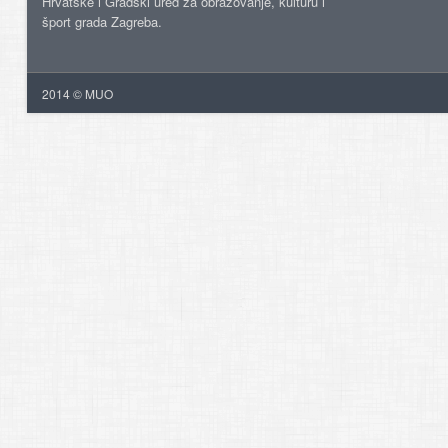
Hrvatske i Gradski ured za obrazovanje, kulturu i
šport grada Zagreba.
2014 © MUO