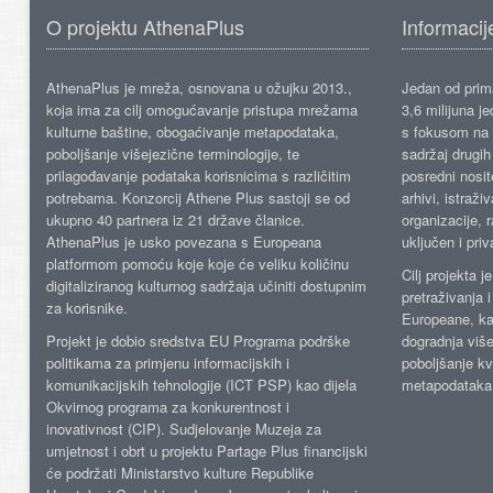
O projektu AthenaPlus
Informacij
AthenaPlus je mreža, osnovana u ožujku 2013.,
Jedan od prima
koja ima za cilj omogućavanje pristupa mrežama
3,6 milijuna j
kulturne baštine, obogaćivanje metapodataka,
s fokusom na s
poboljšanje višejezične terminologije, te
sadržaj drugih 
prilagođavanje podataka korisnicima s različitim
posredni nosite
potrebama. Konzorcij Athene Plus sastoji se od
arhivi, istraži
ukupno 40 partnera iz 21 države članice.
organizacije, 
AthenaPlus je usko povezana s Europeana
uključen i priv
platformom pomoću koje koje će veliku količinu
Cilj projekta 
digitaliziranog kulturnog sadržaja učiniti dostupnim
pretraživanja 
za korisnike.
Europeane, kao
Projekt je dobio sredstva EU Programa podrške
dogradnja više
politikama za primjenu informacijskih i
poboljšanje kv
komunikacijskih tehnologije (ICT PSP) kao dijela
metapodataka
Okvirnog programa za konkurentnost i
inovativnost (CIP). Sudjelovanje Muzeja za
umjetnost i obrt u projektu Partage Plus financijski
će podržati Ministarstvo kulture Republike