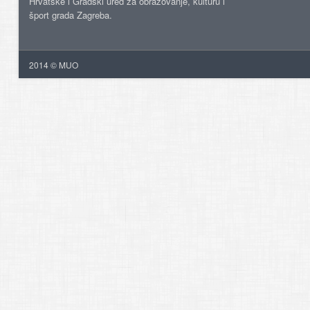
Hrvatske i Gradski ured za obrazovanje, kulturu i
šport grada Zagreba.
2014 © MUO