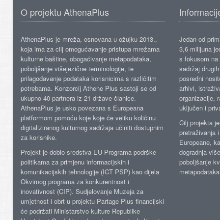
O projektu AthenaPlus
Informacij
AthenaPlus je mreža, osnovana u ožujku 2013.,
Jedan od prima
koja ima za cilj omogućavanje pristupa mrežama
3,6 milijuna j
kulturne baštine, obogaćivanje metapodataka,
s fokusom na s
poboljšanje višejezične terminologije, te
sadržaj drugih 
prilagođavanje podataka korisnicima s različitim
posredni nosite
potrebama. Konzorcij Athene Plus sastoji se od
arhivi, istraži
ukupno 40 partnera iz 21 države članice.
organizacije, 
AthenaPlus je usko povezana s Europeana
uključen i priv
platformom pomoću koje koje će veliku količinu
Cilj projekta 
digitaliziranog kulturnog sadržaja učiniti dostupnim
pretraživanja 
za korisnike.
Europeane, kao
Projekt je dobio sredstva EU Programa podrške
dogradnja više
politikama za primjenu informacijskih i
poboljšanje kv
komunikacijskih tehnologije (ICT PSP) kao dijela
metapodataka
Okvirnog programa za konkurentnost i
inovativnost (CIP). Sudjelovanje Muzeja za
umjetnost i obrt u projektu Partage Plus financijski
će podržati Ministarstvo kulture Republike