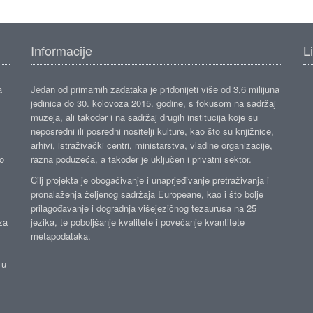
Informacije
L
a
Jedan od primarnih zadataka je pridonijeti više od 3,6 milijuna
jedinica do 30. kolovoza 2015. godine, s fokusom na sadržaj
muzeja, ali također i na sadržaj drugih institucija koje su
neposredni ili posredni nositelji kulture, kao što su knjižnice,
arhivi, istraživački centri, ministarstva, vladine organizacije,
ko
razna poduzeća, a također je uključen i privatni sektor.
Cilj projekta je obogaćivanje i unaprjeđivanje pretraživanja i
pronalaženja željenog sadržaja Europeane, kao i što bolje
prilagođavanje i dogradnja višejezičnog tezaurusa na 25
za
jezika, te poboljšanje kvalitete i povećanje kvantitete
metapodataka.
 u