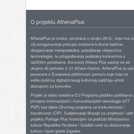
O projektu AthenaPlus
AthenaPlus je mreža, osnovana u ožujku 2013., koja ima z
cilj omogućavanje pristupa mrežama kulturne baštine,
obogaćivanje metapodataka, poboljšanje višejezične
terminologije, te prilagođavanje podataka korisnicima s
različitim potrebama. Konzorcij Athene Plus sastoji se od
ukupno 40 partnera iz 21 države članice. AthenaPlus je us
povezana s Europeana platformom pomoću koje koje će
veliku količinu digitaliziranog kulturnog sadržaja učiniti
dostupnim za korisnike.
Projekt je dobio sredstva EU Programa podrške politikama 
primjenu informacijskih i komunikacijskih tehnologije (ICT
PSP) kao dijela Okvirnog programa za konkurentnost i
inovativnost (CIP). Sudjelovanje Muzeja za umjetnost i obrt
projektu Partage Plus financijski će podržati Ministarstvo
kulture Republike Hrvatske i Gradski ured za obrazovanje,
kulturu i šport grada Zagreba.