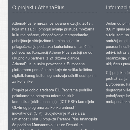
O projektu AthenaPlus
Informacij
AthenaPlus je mreža, osnovana u ožujku 2013.,
Jedan od prima
koja ima za cilj omogućavanje pristupa mrežama
3,6 milijuna j
kulturne baštine, obogaćivanje metapodataka,
s fokusom na s
poboljšanje višejezične terminologije, te
sadržaj drugih 
prilagođavanje podataka korisnicima s različitim
posredni nosite
potrebama. Konzorcij Athene Plus sastoji se od
arhivi, istraži
ukupno 40 partnera iz 21 države članice.
organizacije, 
AthenaPlus je usko povezana s Europeana
uključen i priv
platformom pomoću koje koje će veliku količinu
Cilj projekta 
digitaliziranog kulturnog sadržaja učiniti dostupnim
pretraživanja 
za korisnike.
Europeane, kao
Projekt je dobio sredstva EU Programa podrške
dogradnja više
politikama za primjenu informacijskih i
poboljšanje kv
komunikacijskih tehnologije (ICT PSP) kao dijela
metapodataka
Okvirnog programa za konkurentnost i
inovativnost (CIP). Sudjelovanje Muzeja za
umjetnost i obrt u projektu Partage Plus financijski
će podržati Ministarstvo kulture Republike