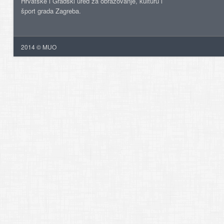
Hrvatske i Gradski ured za obrazovanje, kulturu i
šport grada Zagreba.
2014 © MUO