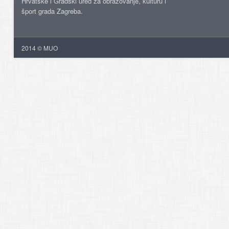
Hrvatske i Gradski ured za obrazovanje, kulturu i
šport grada Zagreba.
2014 © MUO