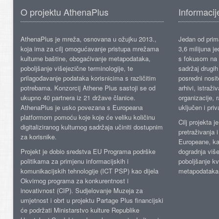
O projektu AthenaPlus
Informacij
AthenaPlus je mreža, osnovana u ožujku 2013.,
Jedan od prima
koja ima za cilj omogućavanje pristupa mrežama
3,6 milijuna j
kulturne baštine, obogaćivanje metapodataka,
s fokusom na s
poboljšanje višejezične terminologije, te
sadržaj drugih 
prilagođavanje podataka korisnicima s različitim
posredni nosite
potrebama. Konzorcij Athene Plus sastoji se od
arhivi, istraži
ukupno 40 partnera iz 21 države članice.
organizacije, 
AthenaPlus je usko povezana s Europeana
uključen i priv
platformom pomoću koje koje će veliku količinu
Cilj projekta 
digitaliziranog kulturnog sadržaja učiniti dostupnim
pretraživanja 
za korisnike.
Europeane, kao
Projekt je dobio sredstva EU Programa podrške
dogradnja više
politikama za primjenu informacijskih i
poboljšanje kv
komunikacijskih tehnologije (ICT PSP) kao dijela
metapodataka
Okvirnog programa za konkurentnost i
inovativnost (CIP). Sudjelovanje Muzeja za
umjetnost i obrt u projektu Partage Plus financijski
će podržati Ministarstvo kulture Republike