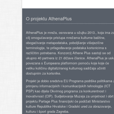
O projektu AthenaPlus
AthenaPlus je mreža, osnovana u ožujku 2013., koja ima z
cilj omogućavanje pristupa mrežama kulturne baštine,
obogaćivanje metapodataka, poboljšanje višejezične
terminologije, te prilagođavanje podataka korisnicima s
različitim potrebama. Konzorcij Athene Plus sastoji se od
ukupno 40 partnera iz 21 države članice. AthenaPlus je us
povezana s Europeana platformom pomoću koje koje će
veliku količinu digitaliziranog kulturnog sadržaja učiniti
dostupnim za korisnike.
Projekt je dobio sredstva EU Programa podrške politikama 
primjenu informacijskih i komunikacijskih tehnologije (ICT
PSP) kao dijela Okvirnog programa za konkurentnost i
inovativnost (CIP). Sudjelovanje Muzeja za umjetnost i obrt
projektu Partage Plus financijski će podržati Ministarstvo
kulture Republike Hrvatske i Gradski ured za obrazovanje,
kulturu i šport grada Zagreba.