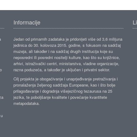
Informacije
L
a
Jedan od primarnih zadataka je pridonijeti više od 3,6 milijuna
jedinica do 30. kolovoza 2015. godine, s fokusom na sadržaj
muzeja, ali također i na sadržaj drugih institucija koje su
neposredni ili posredni nositelji kulture, kao što su knjižnice,
arhivi, istraživački centri, ministarstva, vladine organizacije,
ko
razna poduzeća, a također je uključen i privatni sektor.
Cilj projekta je obogaćivanje i unaprjeđivanje pretraživanja i
pronalaženja željenog sadržaja Europeane, kao i što bolje
prilagođavanje i dogradnja višejezičnog tezaurusa na 25
za
jezika, te poboljšanje kvalitete i povećanje kvantitete
metapodataka.
 u