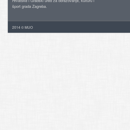
Hrvatske i Gradski ured za obrazovanje, kulturu i
šport grada Zagreba.
2014 © MUO