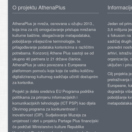
O projektu AthenaPlus
Informacij
AthenaPlus je mreža, osnovana u ožujku 2013.,
Jedan od prima
koja ima za cilj omogućavanje pristupa mrežama
3,6 milijuna j
kulturne baštine, obogaćivanje metapodataka,
s fokusom na s
poboljšanje višejezične terminologije, te
sadržaj drugih 
prilagođavanje podataka korisnicima s različitim
posredni nosite
potrebama. Konzorcij Athene Plus sastoji se od
arhivi, istraži
ukupno 40 partnera iz 21 države članice.
organizacije, 
AthenaPlus je usko povezana s Europeana
uključen i priv
platformom pomoću koje koje će veliku količinu
Cilj projekta 
digitaliziranog kulturnog sadržaja učiniti dostupnim
pretraživanja 
za korisnike.
Europeane, kao
Projekt je dobio sredstva EU Programa podrške
dogradnja više
politikama za primjenu informacijskih i
poboljšanje kv
komunikacijskih tehnologije (ICT PSP) kao dijela
metapodataka
Okvirnog programa za konkurentnost i
inovativnost (CIP). Sudjelovanje Muzeja za
umjetnost i obrt u projektu Partage Plus financijski
će podržati Ministarstvo kulture Republike