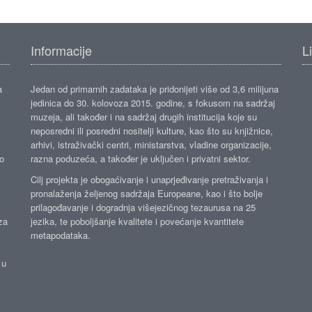
Informacije
L
a
Jedan od primarnih zadataka je pridonijeti više od 3,6 milijuna
jedinica do 30. kolovoza 2015. godine, s fokusom na sadržaj
muzeja, ali također i na sadržaj drugih institucija koje su
neposredni ili posredni nositelji kulture, kao što su knjižnice,
arhivi, istraživački centri, ministarstva, vladine organizacije,
ko
razna poduzeća, a također je uključen i privatni sektor.
Cilj projekta je obogaćivanje i unaprjeđivanje pretraživanja i
pronalaženja željenog sadržaja Europeane, kao i što bolje
prilagođavanje i dogradnja višejezičnog tezaurusa na 25
za
jezika, te poboljšanje kvalitete i povećanje kvantitete
metapodataka.
 u