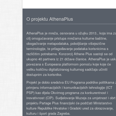
O projektu AthenaPlus
AthenaPlus je mreža, osnovana u ožujku 2013., koja ima z
cilj omogućavanje pristupa mrežama kulturne baštine,
obogaćivanje metapodataka, poboljšanje višejezične
terminologije, te prilagođavanje podataka korisnicima s
različitim potrebama. Konzorcij Athene Plus sastoji se od
ukupno 40 partnera iz 21 države članice. AthenaPlus je us
povezana s Europeana platformom pomoću koje koje će
veliku količinu digitaliziranog kulturnog sadržaja učiniti
dostupnim za korisnike.
Projekt je dobio sredstva EU Programa podrške politikama 
primjenu informacijskih i komunikacijskih tehnologije (ICT
PSP) kao dijela Okvirnog programa za konkurentnost i
inovativnost (CIP). Sudjelovanje Muzeja za umjetnost i obrt
projektu Partage Plus financijski će podržati Ministarstvo
kulture Republike Hrvatske i Gradski ured za obrazovanje,
kulturu i šport grada Zagreba.