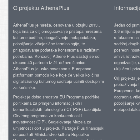
O projektu AthenaPlus
Informacij
AthenaPlus je mreža, osnovana u ožujku 2013.,
Jedan od prima
koja ima za cilj omogućavanje pristupa mrežama
3,6 milijuna j
kulturne baštine, obogaćivanje metapodataka,
s fokusom na s
poboljšanje višejezične terminologije, te
sadržaj drugih 
prilagođavanje podataka korisnicima s različitim
posredni nosite
potrebama. Konzorcij Athene Plus sastoji se od
arhivi, istraži
ukupno 40 partnera iz 21 države članice.
organizacije, 
AthenaPlus je usko povezana s Europeana
uključen i priv
platformom pomoću koje koje će veliku količinu
Cilj projekta 
digitaliziranog kulturnog sadržaja učiniti dostupnim
pretraživanja 
za korisnike.
Europeane, kao
Projekt je dobio sredstva EU Programa podrške
dogradnja više
politikama za primjenu informacijskih i
poboljšanje kv
komunikacijskih tehnologije (ICT PSP) kao dijela
metapodataka
Okvirnog programa za konkurentnost i
inovativnost (CIP). Sudjelovanje Muzeja za
umjetnost i obrt u projektu Partage Plus financijski
će podržati Ministarstvo kulture Republike