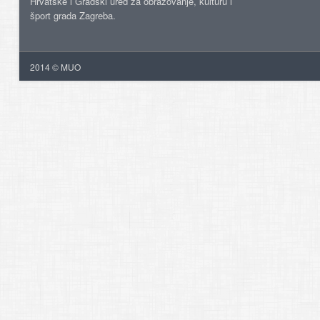
Hrvatske i Gradski ured za obrazovanje, kulturu i
šport grada Zagreba.
2014 © MUO