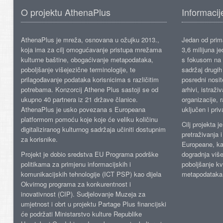
O projektu AthenaPlus
Informacij
AthenaPlus je mreža, osnovana u ožujku 2013.,
Jedan od prima
koja ima za cilj omogućavanje pristupa mrežama
3,6 milijuna j
kulturne baštine, obogaćivanje metapodataka,
s fokusom na s
poboljšanje višejezične terminologije, te
sadržaj drugih 
prilagođavanje podataka korisnicima s različitim
posredni nosite
potrebama. Konzorcij Athene Plus sastoji se od
arhivi, istraži
ukupno 40 partnera iz 21 države članice.
organizacije, 
AthenaPlus je usko povezana s Europeana
uključen i priv
platformom pomoću koje koje će veliku količinu
Cilj projekta 
digitaliziranog kulturnog sadržaja učiniti dostupnim
pretraživanja 
za korisnike.
Europeane, kao
Projekt je dobio sredstva EU Programa podrške
dogradnja više
politikama za primjenu informacijskih i
poboljšanje kv
komunikacijskih tehnologije (ICT PSP) kao dijela
metapodataka
Okvirnog programa za konkurentnost i
inovativnost (CIP). Sudjelovanje Muzeja za
umjetnost i obrt u projektu Partage Plus financijski
će podržati Ministarstvo kulture Republike