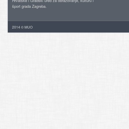
Hrvatske i Gradski ured za obrazovanje, kulturu i
šport grada Zagreba.
2014 © MUO