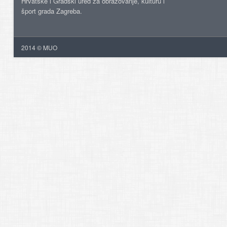
Hrvatske i Gradski ured za obrazovanje, kulturu i
šport grada Zagreba.
2014 © MUO