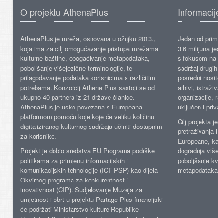
O projektu AthenaPlus
Informacij
AthenaPlus je mreža, osnovana u ožujku 2013.,
Jedan od prima
koja ima za cilj omogućavanje pristupa mrežama
3,6 milijuna j
kulturne baštine, obogaćivanje metapodataka,
s fokusom na s
poboljšanje višejezične terminologije, te
sadržaj drugih 
prilagođavanje podataka korisnicima s različitim
posredni nosite
potrebama. Konzorcij Athene Plus sastoji se od
arhivi, istraži
ukupno 40 partnera iz 21 države članice.
organizacije, 
AthenaPlus je usko povezana s Europeana
uključen i priv
platformom pomoću koje koje će veliku količinu
Cilj projekta 
digitaliziranog kulturnog sadržaja učiniti dostupnim
pretraživanja 
za korisnike.
Europeane, kao
Projekt je dobio sredstva EU Programa podrške
dogradnja više
politikama za primjenu informacijskih i
poboljšanje kv
komunikacijskih tehnologije (ICT PSP) kao dijela
metapodataka
Okvirnog programa za konkurentnost i
inovativnost (CIP). Sudjelovanje Muzeja za
umjetnost i obrt u projektu Partage Plus financijski
će podržati Ministarstvo kulture Republike