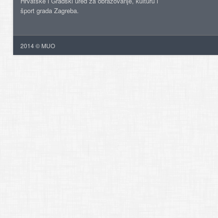
Hrvatske i Gradski ured za obrazovanje, kulturu i
šport grada Zagreba.
2014 © MUO