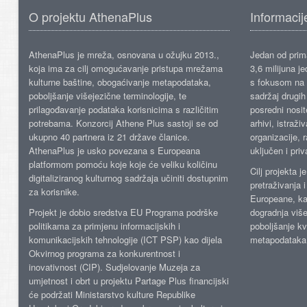
O projektu AthenaPlus
Informacij
AthenaPlus je mreža, osnovana u ožujku 2013.,
Jedan od prima
koja ima za cilj omogućavanje pristupa mrežama
3,6 milijuna j
kulturne baštine, obogaćivanje metapodataka,
s fokusom na s
poboljšanje višejezične terminologije, te
sadržaj drugih 
prilagođavanje podataka korisnicima s različitim
posredni nosite
potrebama. Konzorcij Athene Plus sastoji se od
arhivi, istraži
ukupno 40 partnera iz 21 države članice.
organizacije, 
AthenaPlus je usko povezana s Europeana
uključen i priv
platformom pomoću koje koje će veliku količinu
Cilj projekta 
digitaliziranog kulturnog sadržaja učiniti dostupnim
pretraživanja 
za korisnike.
Europeane, kao
Projekt je dobio sredstva EU Programa podrške
dogradnja više
politikama za primjenu informacijskih i
poboljšanje kv
komunikacijskih tehnologije (ICT PSP) kao dijela
metapodataka
Okvirnog programa za konkurentnost i
inovativnost (CIP). Sudjelovanje Muzeja za
umjetnost i obrt u projektu Partage Plus financijski
će podržati Ministarstvo kulture Republike