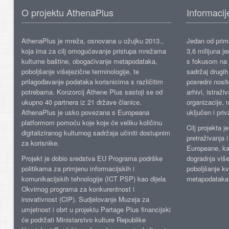
O projektu AthenaPlus
Informacij
AthenaPlus je mreža, osnovana u ožujku 2013.,
Jedan od prima
koja ima za cilj omogućavanje pristupa mrežama
3,6 milijuna j
kulturne baštine, obogaćivanje metapodataka,
s fokusom na s
poboljšanje višejezične terminologije, te
sadržaj drugih 
prilagođavanje podataka korisnicima s različitim
posredni nosite
potrebama. Konzorcij Athene Plus sastoji se od
arhivi, istraži
ukupno 40 partnera iz 21 države članice.
organizacije, 
AthenaPlus je usko povezana s Europeana
uključen i priv
platformom pomoću koje koje će veliku količinu
Cilj projekta 
digitaliziranog kulturnog sadržaja učiniti dostupnim
pretraživanja 
za korisnike.
Europeane, kao
Projekt je dobio sredstva EU Programa podrške
dogradnja više
politikama za primjenu informacijskih i
poboljšanje kv
komunikacijskih tehnologije (ICT PSP) kao dijela
metapodataka
Okvirnog programa za konkurentnost i
inovativnost (CIP). Sudjelovanje Muzeja za
umjetnost i obrt u projektu Partage Plus financijski
će podržati Ministarstvo kulture Republike