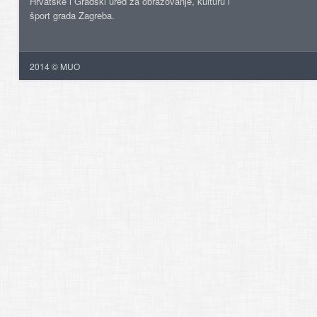
Hrvatske i Gradski ured za obrazovanje, kulturu i
šport grada Zagreba.
2014 © MUO