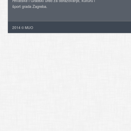
Hrvatske i Gradski ured za obrazovanje, kulturu i
šport grada Zagreba.
2014 © MUO