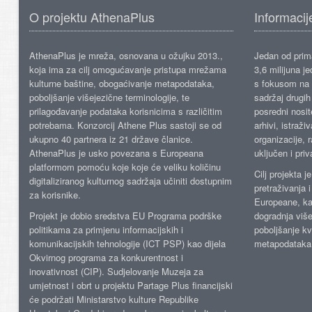
O projektu AthenaPlus
Informacij
AthenaPlus je mreža, osnovana u ožujku 2013.,
Jedan od prima
koja ima za cilj omogućavanje pristupa mrežama
3,6 milijuna j
kulturne baštine, obogaćivanje metapodataka,
s fokusom na s
poboljšanje višejezične terminologije, te
sadržaj drugih 
prilagođavanje podataka korisnicima s različitim
posredni nosite
potrebama. Konzorcij Athene Plus sastoji se od
arhivi, istraži
ukupno 40 partnera iz 21 države članice.
organizacije, 
AthenaPlus je usko povezana s Europeana
uključen i priv
platformom pomoću koje koje će veliku količinu
Cilj projekta 
digitaliziranog kulturnog sadržaja učiniti dostupnim
pretraživanja 
za korisnike.
Europeane, kao
Projekt je dobio sredstva EU Programa podrške
dogradnja više
politikama za primjenu informacijskih i
poboljšanje kv
komunikacijskih tehnologije (ICT PSP) kao dijela
metapodataka
Okvirnog programa za konkurentnost i
inovativnost (CIP). Sudjelovanje Muzeja za
umjetnost i obrt u projektu Partage Plus financijski
će podržati Ministarstvo kulture Republike