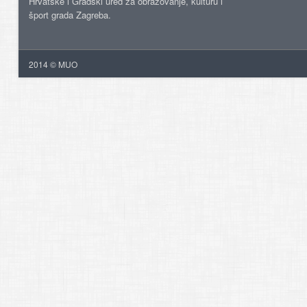
Hrvatske i Gradski ured za obrazovanje, kulturu i
šport grada Zagreba.
2014 © MUO