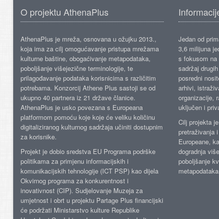
O projektu AthenaPlus
Informacij
AthenaPlus je mreža, osnovana u ožujku 2013.,
Jedan od prima
koja ima za cilj omogućavanje pristupa mrežama
3,6 milijuna j
kulturne baštine, obogaćivanje metapodataka,
s fokusom na s
poboljšanje višejezične terminologije, te
sadržaj drugih 
prilagođavanje podataka korisnicima s različitim
posredni nosite
potrebama. Konzorcij Athene Plus sastoji se od
arhivi, istraži
ukupno 40 partnera iz 21 države članice.
organizacije, 
AthenaPlus je usko povezana s Europeana
uključen i priv
platformom pomoću koje koje će veliku količinu
Cilj projekta 
digitaliziranog kulturnog sadržaja učiniti dostupnim
pretraživanja 
za korisnike.
Europeane, kao
Projekt je dobio sredstva EU Programa podrške
dogradnja više
politikama za primjenu informacijskih i
poboljšanje kv
komunikacijskih tehnologije (ICT PSP) kao dijela
metapodataka
Okvirnog programa za konkurentnost i
inovativnost (CIP). Sudjelovanje Muzeja za
umjetnost i obrt u projektu Partage Plus financijski
će podržati Ministarstvo kulture Republike