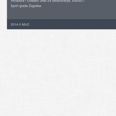
Hrvatske i Gradski ured za obrazovanje, kulturu i
šport grada Zagreba.
2014 © MUO