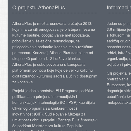
O projektu AthenaPlus
Informacij
AthenaPlus je mreža, osnovana u ožujku 2013.,
Jedan od prima
koja ima za cilj omogućavanje pristupa mrežama
3,6 milijuna j
kulturne baštine, obogaćivanje metapodataka,
s fokusom na s
poboljšanje višejezične terminologije, te
sadržaj drugih 
prilagođavanje podataka korisnicima s različitim
posredni nosite
potrebama. Konzorcij Athene Plus sastoji se od
arhivi, istraži
ukupno 40 partnera iz 21 države članice.
organizacije, 
AthenaPlus je usko povezana s Europeana
uključen i priv
platformom pomoću koje koje će veliku količinu
Cilj projekta 
digitaliziranog kulturnog sadržaja učiniti dostupnim
pretraživanja 
za korisnike.
Europeane, kao
Projekt je dobio sredstva EU Programa podrške
dogradnja više
politikama za primjenu informacijskih i
poboljšanje kv
komunikacijskih tehnologije (ICT PSP) kao dijela
metapodataka
Okvirnog programa za konkurentnost i
inovativnost (CIP). Sudjelovanje Muzeja za
umjetnost i obrt u projektu Partage Plus financijski
će podržati Ministarstvo kulture Republike