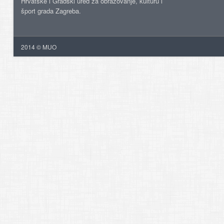
Hrvatske i Gradski ured za obrazovanje, kulturu i
šport grada Zagreba.
2014 © MUO