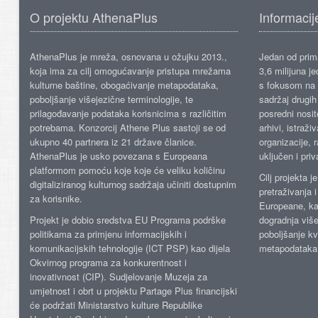
O projektu AthenaPlus
Informacij
AthenaPlus je mreža, osnovana u ožujku 2013.,
Jedan od prima
koja ima za cilj omogućavanje pristupa mrežama
3,6 milijuna j
kulturne baštine, obogaćivanje metapodataka,
s fokusom na s
poboljšanje višejezične terminologije, te
sadržaj drugih 
prilagođavanje podataka korisnicima s različitim
posredni nosite
potrebama. Konzorcij Athene Plus sastoji se od
arhivi, istraži
ukupno 40 partnera iz 21 države članice.
organizacije, 
AthenaPlus je usko povezana s Europeana
uključen i priv
platformom pomoću koje koje će veliku količinu
Cilj projekta 
digitaliziranog kulturnog sadržaja učiniti dostupnim
pretraživanja 
za korisnike.
Europeane, kao
Projekt je dobio sredstva EU Programa podrške
dogradnja više
politikama za primjenu informacijskih i
poboljšanje kv
komunikacijskih tehnologije (ICT PSP) kao dijela
metapodataka
Okvirnog programa za konkurentnost i
inovativnost (CIP). Sudjelovanje Muzeja za
umjetnost i obrt u projektu Partage Plus financijski
će podržati Ministarstvo kulture Republike