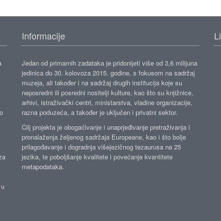
Informacije
L
a
Jedan od primarnih zadataka je pridonijeti više od 3,6 milijuna
jedinica do 30. kolovoza 2015. godine, s fokusom na sadržaj
muzeja, ali također i na sadržaj drugih institucija koje su
neposredni ili posredni nositelji kulture, kao što su knjižnice,
arhivi, istraživački centri, ministarstva, vladine organizacije,
ko
razna poduzeća, a također je uključen i privatni sektor.
Cilj projekta je obogaćivanje i unaprjeđivanje pretraživanja i
pronalaženja željenog sadržaja Europeane, kao i što bolje
prilagođavanje i dogradnja višejezičnog tezaurusa na 25
za
jezika, te poboljšanje kvalitete i povećanje kvantitete
metapodataka.
 u