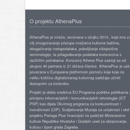
O projektu AthenaPlus
AthenaPlus je mreža, osnovana u ožujku 2013., koja ima z
cilj omogućavanje pristupa mrežama kulturne baštine,
obogaćivanje metapodataka, poboljšanje višejezične
terminologije, te prilagođavanje podataka korisnicima s
različitim potrebama. Konzorcij Athene Plus sastoji se od
ukupno 40 partnera iz 21 države članice. AthenaPlus je us
povezana s Europeana platformom pomoću koje koje će
veliku količinu digitaliziranog kulturnog sadržaja učiniti
dostupnim za korisnike.
Projekt je dobio sredstva EU Programa podrške politikama 
primjenu informacijskih i komunikacijskih tehnologije (ICT
PSP) kao dijela Okvirnog programa za konkurentnost i
inovativnost (CIP). Sudjelovanje Muzeja za umjetnost i obrt
projektu Partage Plus financijski će podržati Ministarstvo
kulture Republike Hrvatske i Gradski ured za obrazovanje,
kulturu i šport grada Zagreba.